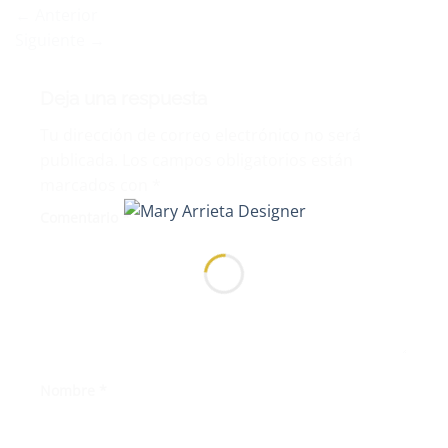
←
Anterior
Siguiente
→
Deja una respuesta
Tu dirección de correo electrónico no será
publicada.
Los campos obligatorios están
marcados con
*
Comentario
*
Nombre
*